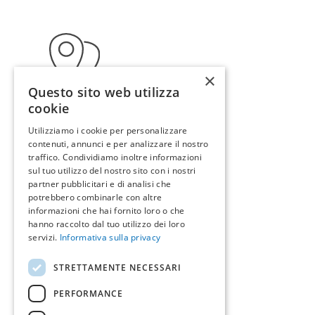
×
Questo sito web utilizza
cookie
Utilizziamo i cookie per personalizzare
Indirizzo
contenuti, annunci e per analizzare il nostro
traffico. Condividiamo inoltre informazioni
sul tuo utilizzo del nostro sito con i nostri
Via Pio la Torre 1
partner pubblicitari e di analisi che
potrebbero combinarle con altre
Cirò Marina - Calabria
informazioni che hai fornito loro o che
88811 - Italia
hanno raccolto dal tuo utilizzo dei loro
servizi.
Informativa sulla privacy
Indicazioni >
STRETTAMENTE NECESSARI
PERFORMANCE