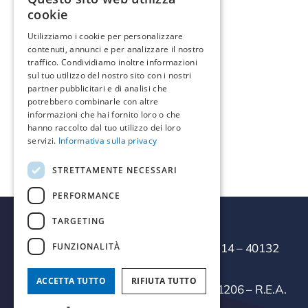
cookie
Indicazioni >
Utilizziamo i cookie per personalizzare
contenuti, annunci e per analizzare il nostro
traffico. Condividiamo inoltre informazioni
Informazioni di contatto
sul tuo utilizzo del nostro sito con i nostri
partner pubblicitari e di analisi che
Telefono:
0789/26420
potrebbero combinarle con altre
Email:
info@clima-tec.it
informazioni che hai fornito loro o che
hanno raccolto dal tuo utilizzo dei loro
servizi.
Informativa sulla privacy
STRETTAMENTE NECESSARI
PERFORMANCE
TARGETING
FUNZIONALITÀ
Termal Servizi Srl
– Via della Salute, 14 – 40132
Bologna
ACCETTA TUTTO
RIFIUTA TUTTO
Cod.Fisc./P.IVA/Reg.Imprese 03271301206 – R.E.A.