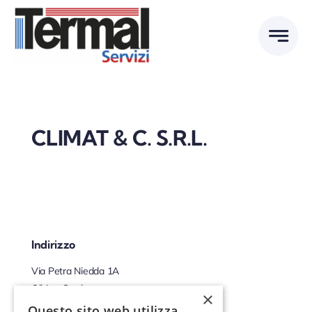
Skip
to
content
CLIMAT & C. S.R.L.
Indirizzo
Via Petra Niedda 1A
Olbia - Sardegna
×
07026 - Italia
Questo sito web utilizza