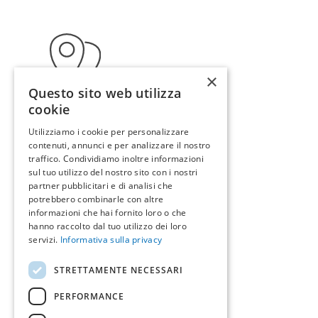
×
Questo sito web utilizza
cookie
Utilizziamo i cookie per personalizzare
Indirizzo
contenuti, annunci e per analizzare il nostro
traffico. Condividiamo inoltre informazioni
sul tuo utilizzo del nostro sito con i nostri
Via Cavalcavia 843
partner pubblicitari e di analisi che
potrebbero combinarle con altre
Cesena - Emilia-Romagna
informazioni che hai fornito loro o che
47521 - Italia
hanno raccolto dal tuo utilizzo dei loro
servizi.
Informativa sulla privacy
Indicazioni >
STRETTAMENTE NECESSARI
PERFORMANCE