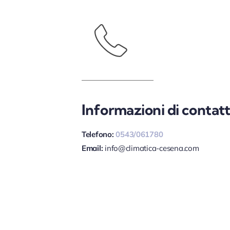
Informazioni di contat
Telefono:
0543/061780
Email:
info@climatica-cesena.com