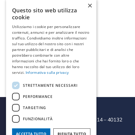
Guarrato - Sicilia
×
91100 - Italia
Questo sito web utilizza
cookie
Indicazioni >
Utilizziamo i cookie per personalizzare
contenuti, annunci e per analizzare il nostro
traffico. Condividiamo inoltre informazioni
Informazioni di contatto
sul tuo utilizzo del nostro sito con i nostri
partner pubblicitari e di analisi che
Telefono:
0923553229
potrebbero combinarle con altre
Email:
info@galvano.it
informazioni che hai fornito loro o che
hanno raccolto dal tuo utilizzo dei loro
servizi.
Informativa sulla privacy
STRETTAMENTE NECESSARI
PERFORMANCE
TARGETING
FUNZIONALITÀ
Termal Servizi Srl
– Via della Salute, 14 – 40132
Bologna
ACCETTA TUTTO
RIFIUTA TUTTO