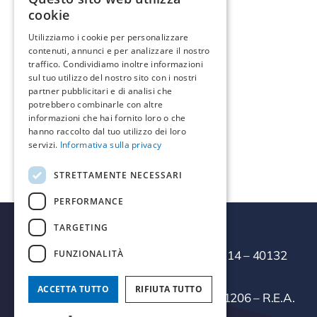
cookie
Indicazioni >
Utilizziamo i cookie per personalizzare
contenuti, annunci e per analizzare il nostro
traffico. Condividiamo inoltre informazioni
Informazioni di contatto
sul tuo utilizzo del nostro sito con i nostri
partner pubblicitari e di analisi che
Telefono:
0731/704060
potrebbero combinarle con altre
Email:
info@icamservice.it
informazioni che hai fornito loro o che
hanno raccolto dal tuo utilizzo dei loro
servizi.
Informativa sulla privacy
STRETTAMENTE NECESSARI
PERFORMANCE
TARGETING
FUNZIONALITÀ
Termal Servizi Srl
– Via della Salute, 14 – 40132
Bologna
ACCETTA TUTTO
RIFIUTA TUTTO
Cod.Fisc./P.IVA/Reg.Imprese 03271301206 – R.E.A.