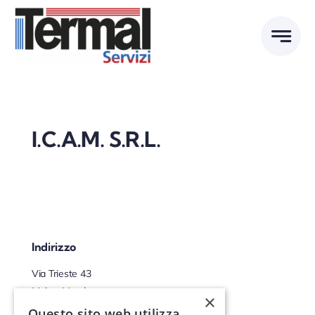
Skip
to
content
I.C.A.M. S.R.L.
Indirizzo
Via Trieste 43
Moie - Marche
×
60030 - Italia
Questo sito web utilizza