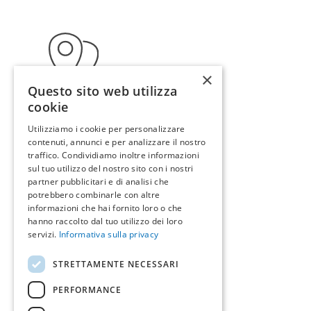
×
Questo sito web utilizza
cookie
Utilizziamo i cookie per personalizzare
Indirizzo
contenuti, annunci e per analizzare il nostro
traffico. Condividiamo inoltre informazioni
sul tuo utilizzo del nostro sito con i nostri
Via Leonida Bissolati 18
partner pubblicitari e di analisi che
potrebbero combinarle con altre
Budrio - Emilia-Romagna
informazioni che hai fornito loro o che
40054 - Italia
hanno raccolto dal tuo utilizzo dei loro
servizi.
Informativa sulla privacy
Indicazioni >
STRETTAMENTE NECESSARI
PERFORMANCE