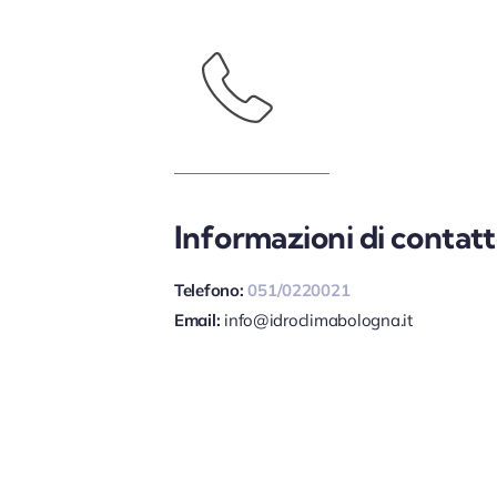
Informazioni di contat
Telefono:
051/0220021
Email:
info@idroclimabologna.it