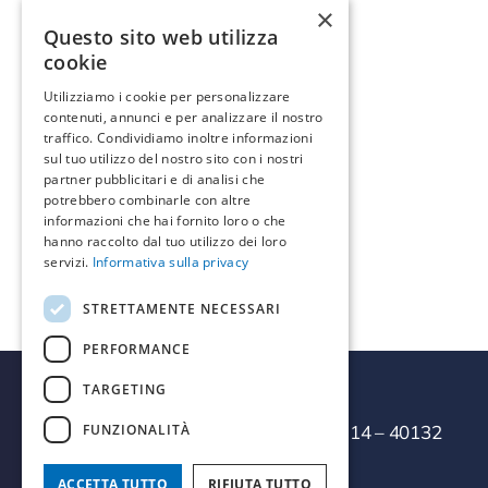
La Muddizza - Sardegna
×
07039 - Italia
Questo sito web utilizza
cookie
Indicazioni >
Utilizziamo i cookie per personalizzare
contenuti, annunci e per analizzare il nostro
traffico. Condividiamo inoltre informazioni
Informazioni di contatto
sul tuo utilizzo del nostro sito con i nostri
partner pubblicitari e di analisi che
Telefono:
3491820140
potrebbero combinarle con altre
Email:
tecnomarotti@gmail.com
informazioni che hai fornito loro o che
hanno raccolto dal tuo utilizzo dei loro
servizi.
Informativa sulla privacy
STRETTAMENTE NECESSARI
PERFORMANCE
TARGETING
FUNZIONALITÀ
Termal Servizi Srl
– Via della Salute, 14 – 40132
Bologna
ACCETTA TUTTO
RIFIUTA TUTTO