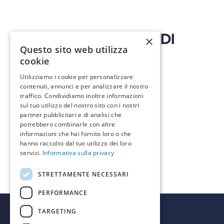
TECNO SYSTEM SNC DI
×
Questo sito web utilizza
CONTU & DOA
cookie
Utilizziamo i cookie per personalizzare
contenuti, annunci e per analizzare il nostro
traffico. Condividiamo inoltre informazioni
Read More
sul tuo utilizzo del nostro sito con i nostri
partner pubblicitari e di analisi che
potrebbero combinarle con altre
informazioni che hai fornito loro o che
hanno raccolto dal tuo utilizzo dei loro
servizi.
Informativa sulla privacy
STRETTAMENTE NECESSARI
PERFORMANCE
TARGETING